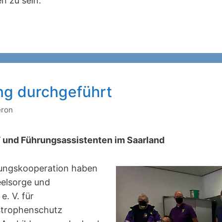
n zu sein.
ng durchgeführt
eron
V und Führungsassistenten im Saarland
ungskooperation haben
eelsorge und
e. V. für
strophenschutz