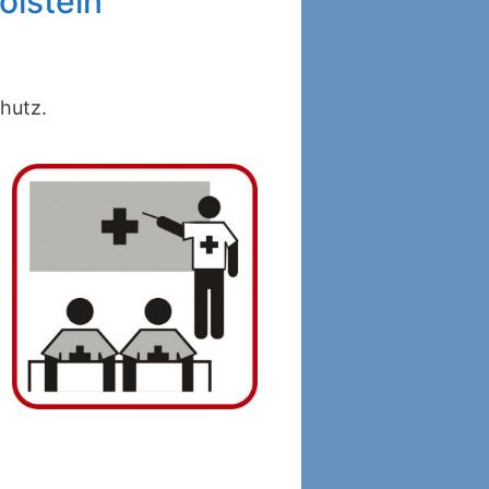
olstein
hutz.