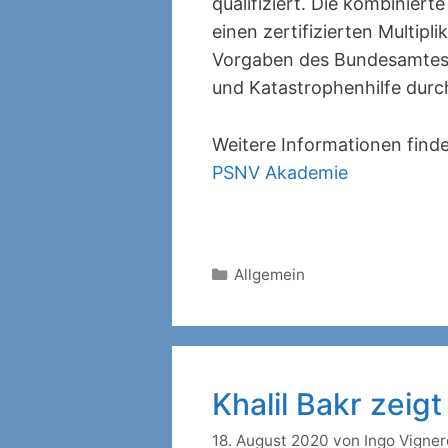
qualifiziert. Die kombinier
einen zertifizierten Multip
Vorgaben des Bundesamtes 
und Katastrophenhilfe durc
Weitere Informationen finde
PSNV Akademie
Kategorien
Allgemein
Khalil Bakr zeigt
18. August 2020
von
Ingo Vigne