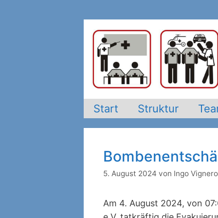
Zum
Inhalt
springen
Start
Struktur
Te
Bombenentschär
5. August 2024
von
Ingo Vigner
Am 4. August 2024, von 07:00
e.V. tatkräftig die Evakui