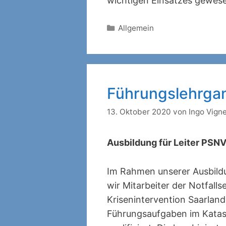
wichtigen Einsatzes gewese
Kategorien
Allgemein
Führungslehrga
13. Oktober 2020
von
Ingo Vign
Ausbildung für Leiter PSN
Im Rahmen unserer Ausbild
wir Mitarbeiter der Notfalls
Krisenintervention Saarland 
Führungsaufgaben im Kata