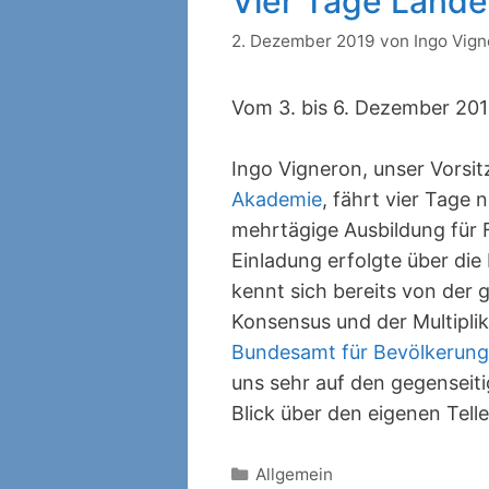
Vier Tage Lande
2. Dezember 2019
von
Ingo Vig
Vom 3. bis 6. Dezember 201
Ingo Vigneron, unser Vorsit
Akademie
, fährt vier Tage 
mehrtägige Ausbildung für 
Einladung erfolgte über di
kennt sich bereits von de
Konsensus und der Multipli
Bundesamt für Bevölkerung
uns sehr auf den gegenseit
Blick über den eigenen Tell
Kategorien
Allgemein