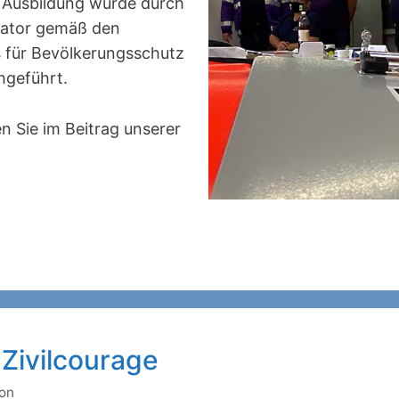
te Ausbildung wurde durch
likator gemäß den
für Bevölkerungsschutz
hgeführt.
n Sie im Beitrag unserer
 Zivilcourage
ron