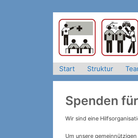
Zum
Inhalt
springen
Start
Struktur
Te
Spenden für F
Wir sind eine Hilfsorganisa
Um unsere gemeinnützigen A