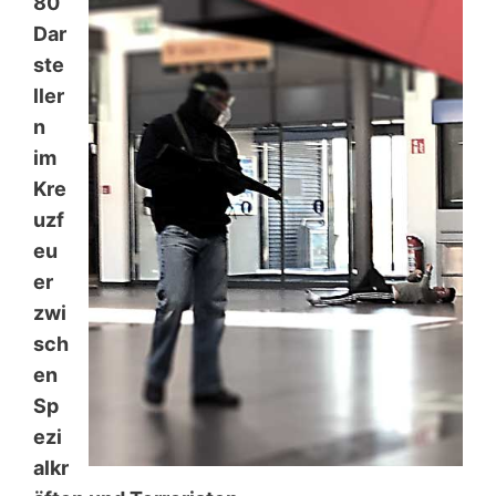
80
Dar
ste
ller
n
im
Kre
uzf
eu
er
zwi
sch
en
Sp
ezi
alkr